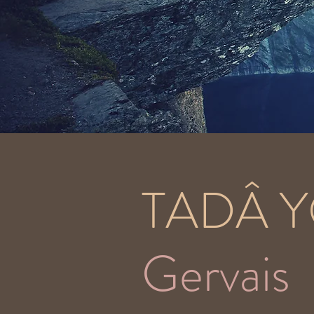
TADÂ 
Gervais