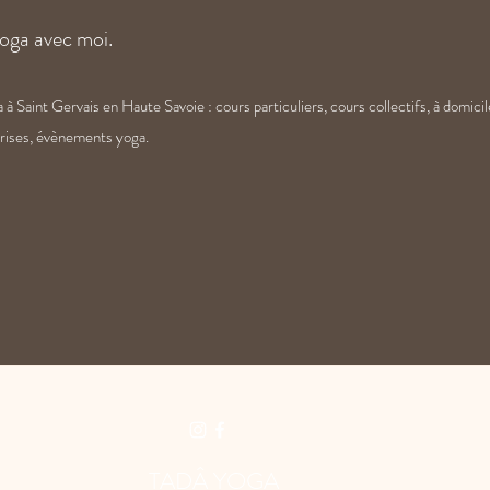
oga avec moi.
 Saint Gervais en Haute Savoie : cours particuliers, cours collectifs, à domicil
prises, évènements yoga.
TADÂ YOGA