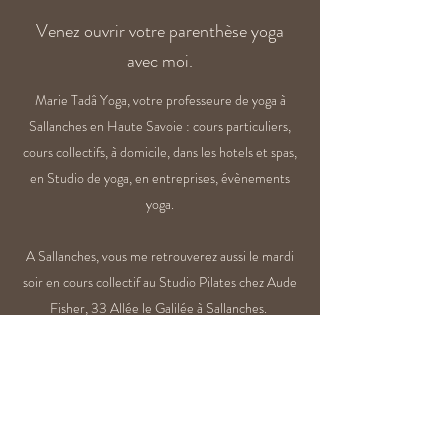
Venez ouvrir votre parenthèse yoga
avec moi.
Marie Tadâ Yoga, votre professeure de yoga à
Sallanches en Haute Savoie : cours particuliers,
cours collectifs, à domicile, dans les hotels et spas,
en Studio de yoga, en entreprises, évènements
yoga.
A Sallanches, vous me retrouverez aussi le mardi
soir en cours collectif au Studio Pilates chez Aude
Fisher, 33 Allée le Galilée à Sallanches.
Contact